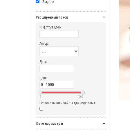
Видео
Расширенный поиск
ID фото/видео:
Автор:
Дата
Цена:
0
1000
Не показывать файлы для взрослых:
Фото параметры