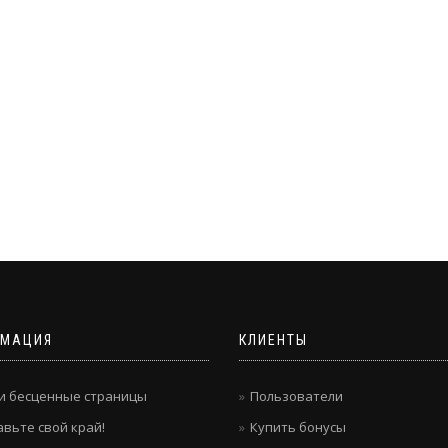
МАЦИЯ
КЛИЕНТЫ
и бесценные страницы
Пользователи
вьте свой край!
Купить бонусы